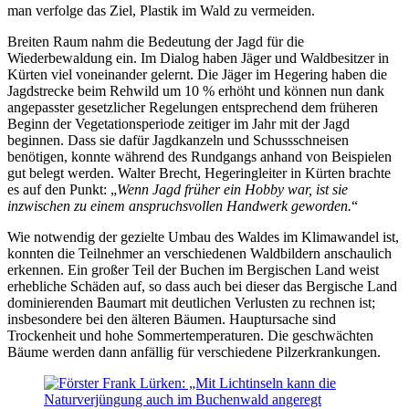
man verfolge das Ziel, Plastik im Wald zu vermeiden.
Breiten Raum nahm die Bedeutung der Jagd für die
Wiederbewaldung ein. Im Dialog haben Jäger und Waldbesitzer in
Kürten viel voneinander gelernt. Die Jäger im Hegering haben die
Jagdstrecke beim Rehwild um 10 % erhöht und können nun dank
angepasster gesetzlicher Regelungen entsprechend dem früheren
Beginn der Vegetationsperiode zeitiger im Jahr mit der Jagd
beginnen. Dass sie dafür Jagdkanzeln und Schussschneisen
benötigen, konnte während des Rundgangs anhand von Beispielen
gut belegt werden. Walter Brecht, Hegeringleiter in Kürten brachte
es auf den Punkt: „
Wenn Jagd früher ein Hobby war, ist sie
inzwischen zu einem anspruchsvollen Handwerk geworden.
“
Wie notwendig der gezielte Umbau des Waldes im Klimawandel ist,
konnten die Teilnehmer an verschiedenen Waldbildern anschaulich
erkennen. Ein großer Teil der Buchen im Bergischen Land weist
erhebliche Schäden auf, so dass auch bei dieser das Bergische Land
dominierenden Baumart mit deutlichen Verlusten zu rechnen ist;
insbesondere bei den älteren Bäumen. Hauptursache sind
Trockenheit und hohe Sommertemperaturen. Die geschwächten
Bäume werden dann anfällig für verschiedene Pilzerkrankungen.