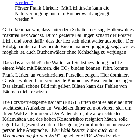
Förster Frank Lürken: „Mit Lichtinseln kann die
Naturverjüngung auch im Buchenwald angeregt
werden.“
Gut erkennbar war, dass unter dem Schatten des sog. Hallenwaldes
maximal Ilex wächst. Durch gezielte Fällungen schafft der Förster
Licht und sorgt dafür, dass der Ilex sich nicht weiter ausbreitet. Der
Erfolg, nämlich aufkeimende Buchennaturverjüngung, zeigt, wie es
möglich ist, auch Buchenwälder ohne Kahlschlag zu verjüngen.
Dass das ausschließliche Warten auf Selbstbewaldung nicht zu
einem Wald mit Bäumen, die CO
binden können, führt, konnte
2
Frank Lürken an verschiedenen Parzellen zeigen. Hier dominiert
Ginster, während nur vereinzelte Bäume aus Büschen herausragen.
Das aktuell schöne Bild mit gelben Blüten kann das Fehlen von
Bäumen nicht ersetzen.
Die Forstbetriebsgemeinschaft (FBG) Kürten sieht es als eine ihrer
wichtigsten Aufgaben an, Waldeigentümer zu motivieren, sich um
ihren Wald zu kümmern. Der Anteil derer, die angesichts der
Kalamitäten und des hohen Kostenrisikos resigniert hätten, solle
signifikant gesenkt werden. Dies gelinge nur durch eine intensive
persönliche Ansprache. „
Wer Wald besitze, habe auch eine
Verantwortung für den Wald
“, appellierte FBG-Vorsitzender