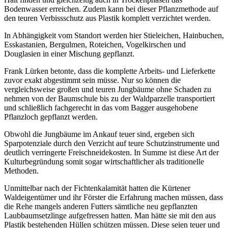
Bodenwasser erreichen. Zudem kann bei dieser Pflanzmethode auf
den teuren Verbissschutz aus Plastik komplett verzichtet werden.
In Abhängigkeit vom Standort werden hier Stieleichen, Hainbuchen,
Esskastanien, Bergulmen, Roteichen, Vogelkirschen und
Douglasien in einer Mischung gepflanzt.
Frank Lürken betonte, dass die komplette Arbeits- und Lieferkette
zuvor exakt abgestimmt sein müsse. Nur so können die
vergleichsweise großen und teuren Jungbäume ohne Schaden zu
nehmen von der Baumschule bis zu der Waldparzelle transportiert
und schließlich fachgerecht in das vom Bagger ausgehobene
Pflanzloch gepflanzt werden.
Obwohl die Jungbäume im Ankauf teuer sind, ergeben sich
Sparpotenziale durch den Verzicht auf teure Schutzinstrumente und
deutlich verringerte Freischneidekosten. In Summe ist diese Art der
Kulturbegründung somit sogar wirtschaftlicher als traditionelle
Methoden.
Unmittelbar nach der Fichtenkalamität hatten die Kürtener
Waldeigentümer und ihr Förster die Erfahrung machen müssen, dass
die Rehe mangels anderen Futters sämtliche neu gepflanzten
Laubbaumsetzlinge aufgefressen hatten. Man hätte sie mit den aus
Plastik bestehenden Hüllen schützen müssen. Diese seien teuer und