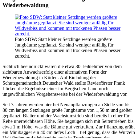
Wiederbewaldung
Foto SDW: Statt kleiner Setzlinge werden größere
Jungbäume gepflanzt. Sie sind weniger anfällig für
Wildverbiss und kommen mit trockenen Phasen besser
zurecht.
Sichtlich beeindruckt waren die etwa 30 Teilnehmer von dem
sichtbaren Anwachserfolg einer alternativen Form der
Wiederbewaldung in Kürten. Auf Einladung der
Schutzgemeinschaft Deutscher Wald stellte Revierförster Frank
Lürken die Ergebnisse einer im Bergischen Land noch
ungewöhnlichen Vorgehensweise bei der Wiederbewaldung vor.
Seit 3 Jahren werden hier bei Neuanpflanzungen an Stelle von bis
80 cm langen Setzlingen große Jungbäume von 1,50 m und größer
gepflanzt. Blätter und der Wachstumstrieb sind bereits in einer für
Rehe unerreichbaren Höhe. Sie begnügen sich mit Seitentrieben bis
etwa 1 m Höhe, was die Bäume gut verkraften. Zur Pflanzung gräbt
ein Minibagger ein 40 cm tiefes Loch – tief genug, dass die Wurzeln
Halt finden und gleichzeitig auch in Trockenphasen das